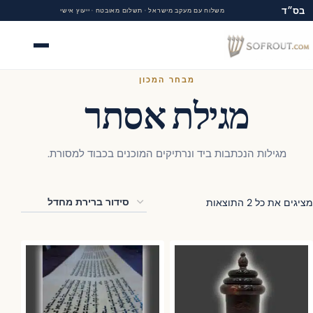
בס״ד
משלוח עם מעקב מישראל · תשלום מאובטח · ייעוץ אישי
תפריט
מבחר המכון
מגילת אסתר
מגילות הנכתבות ביד ונרתיקים המוכנים בכבוד למסורת.
ים את כל ⁦2⁩ התוצאות