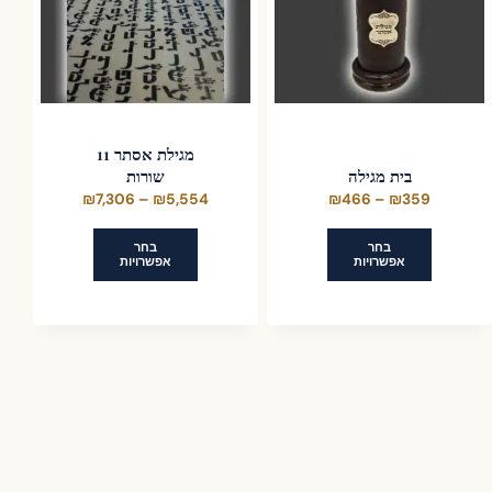
מגילת אסתר 11
בית מגילה
שורות
טווח
טווח
₪
7,306
–
₪
5,554
₪
466
–
₪
359
מחירים:
מחירים:
בחר
בחר
אפשרויות
אפשרויות
עד
עד
למוצר
למוצר
זה
זה
יש
יש
מספר
מספר
סוגים.
סוגים.
ניתן
ניתן
לבחור
לבחור