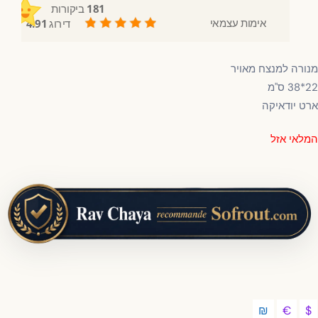
181
ביקורות
אימות עצמאי
דירוג
4.91
/ 5
ורה למנצח מאויר
ס"מ
ט יודאיקה
לאי אזל
₪
€