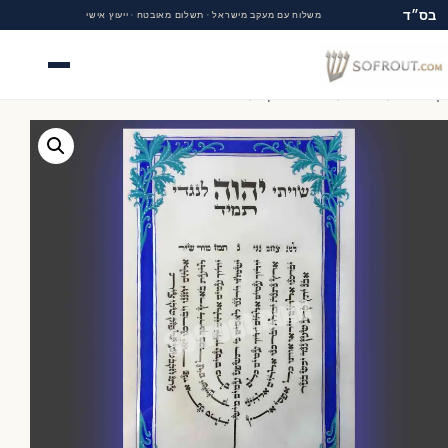
בס״ד
משלוח עם מעקב מישראל · תשלום מאובטח · ייעוץ אישי
תפריט
 הבית
/
החנות
/
ארט יודאיקה
/
מנורה למנצח מאויר