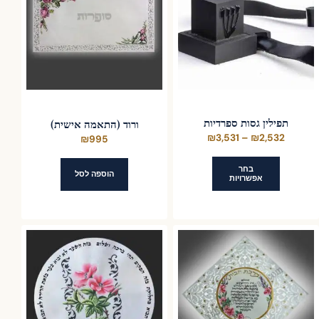
תפילין גסות ספרדיות
ורוד (התאמה אישית)
טווח
₪
3,531
–
₪
2,532
₪
995
מחירים:
בחר
הוספה לסל
אפשרויות
עד
למוצר
זה
יש
מספר
סוגים.
ניתן
לבחור