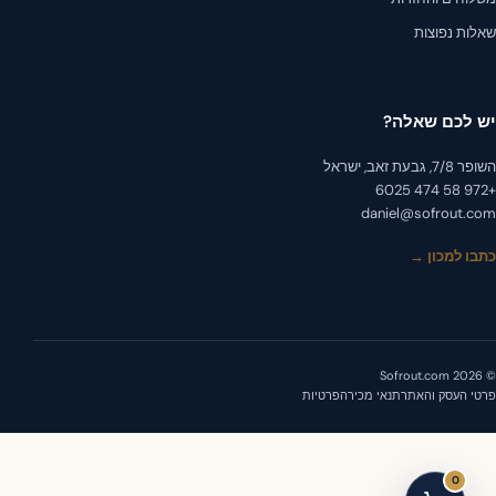
לות נפוצות
 לכם שאלה?
, גבעת זאב, ישראל
daniel@sofrout.c
בו למכון →
י העסק והאתר
תנאי מכירה
פרטיות
0