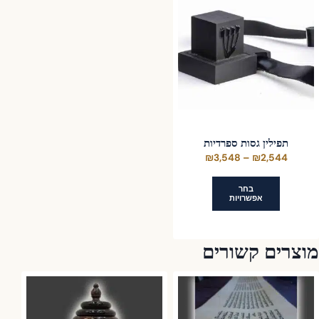
תפילין גסות ספרדיות
טווח
₪
3,548
–
₪
2,544
מחירים:
בחר
אפשרויות
עד
למוצר
זה
וצרים קשורים
יש
מספר
סוגים.
ניתן