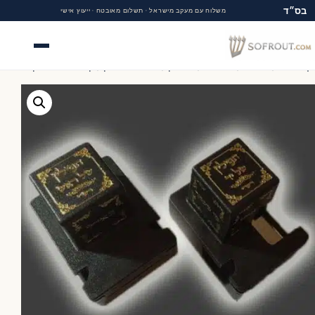
בס״ד
משלוח עם מעקב מישראל · תשלום מאובטח · ייעוץ אישי
תפריט
 הבית
/
החנות
/
סופרות
/
תפילין
/
אביזרי תפילין
/
קופסא לתפילין