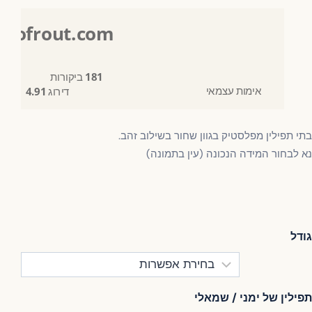
Sofrout.com
181
ביקורות
אימות עצמאי
דירוג
4.91
/ 5
י תפילין מפלסטיק בגוון שחור בשילוב זהב.
 לבחור המידה הנכונה (עין בתמונה)
דל
ילין של ימני / שמאלי