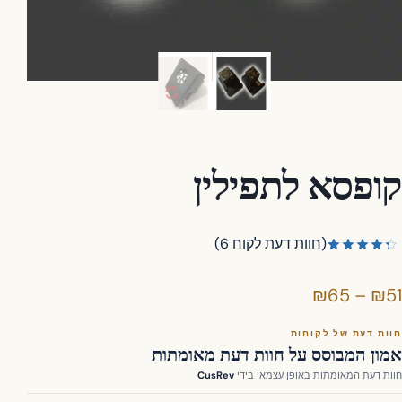
ופסא לתפילין
(חוות דעת לקוח
6
)
מדורג
6
4.33
מתוך
טווח
₪
65
–
₪
5 מבוסס
על
דירוגים
מחירים:
של לקוחות
ות דעת של לקוחות
ון המבוסס על חוות דעת מאומתות
ת דעת המאומתות באופן עצמאי בידי
CusRev
עד