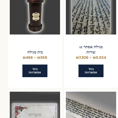
לבחור
את
האפשרויות
בעמוד
המוצר
מגילת אסתר 11
שורות
בית מגילה
טווח
טווח
₪
466
–
₪
359
₪
7,306
–
₪
5,554
מחירים:
מחירים:
בחר
בחר
אפשרויות
אפשרויות
עד
עד
למוצר
למוצר
זה
זה
יש
יש
מספר
מספר
סוגים.
סוגים.
ניתן
ניתן