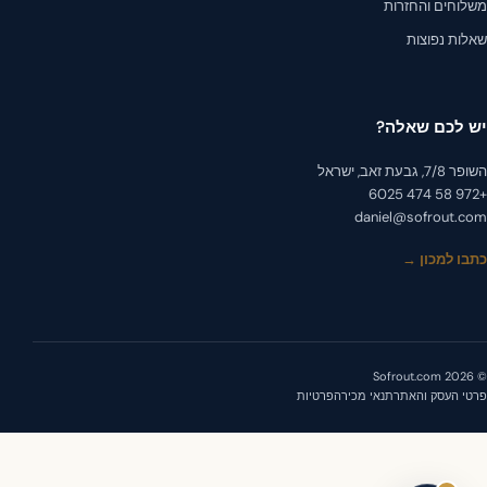
לוחים והחזרות
לות נפוצות
 לכם שאלה?
, גבעת זאב, ישראל
daniel@sofrout.c
בו למכון →
י העסק והאתר
תנאי מכירה
פרטיות