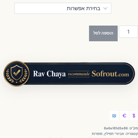
ות
הוספה לסל
פסא
פילין
₪
€
"ט:
8a6e181d3e86
וריה:
אביזרי תפילין
,
סופרות