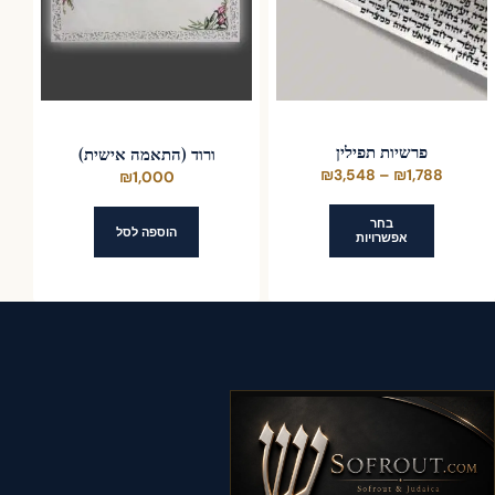
לבחור
לבחור
את
את
האפשרויות
האפשרויות
בעמוד
בעמוד
המוצר
המוצר
פרשיות תפילין
ורוד (התאמה אישית)
טווח
₪
3,548
–
₪
1,788
₪
1,000
מחירים:
בחר
הוספה לסל
אפשרויות
עד
למוצר
זה
יש
מספר
סוגים.
ניתן
לבחור
את