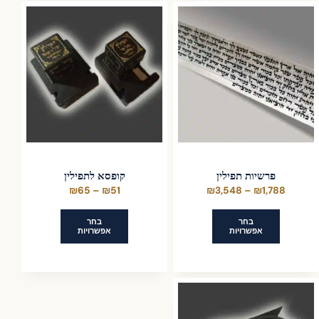
יש
מספר
סוגים.
ניתן
לבחור
את
האפשרויות
בעמוד
המוצר
פרשיות תפילין
קופסא לתפילין
טווח
טווח
₪
65
–
₪
51
₪
3,548
–
₪
1,788
מחירים:
מחירים:
בחר
בחר
אפשרויות
אפשרויות
עד
עד
למוצר
למוצר
זה
זה
יש
יש
מספר
מספר