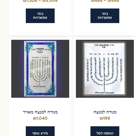
טווח
טווח
₪
7,306
–
₪
5,554
₪
466
–
₪
448
מחירים:
מחירים:
בחר
בחר
אפשרויות
אפשרויות
עד
עד
למוצר
למוצר
זה
זה
יש
יש
מספר
מספר
סוגים.
סוגים.
ניתן
ניתן
לבחור
לבחור
את
את
האפשרויות
האפשרויות
בעמוד
בעמוד
המוצר
המוצר
מנורה למנצח
מנורה למנצח מאויר
₪
1,040
₪
198
הוספה לסל
מידע נוסף