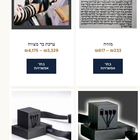
מזוזה
ערכת בר מצווה
טווח
טווח
₪
4,175
–
₪
3,329
₪
617
–
₪
233
מחירים:
מחירים:
בחר
בחר
אפשרויות
אפשרויות
עד
עד
למוצר
למוצר
זה
זה
יש
יש
מספר
מספר
סוגים.
סוגים.
ניתן
ניתן
לבחור
לבחור
את
את