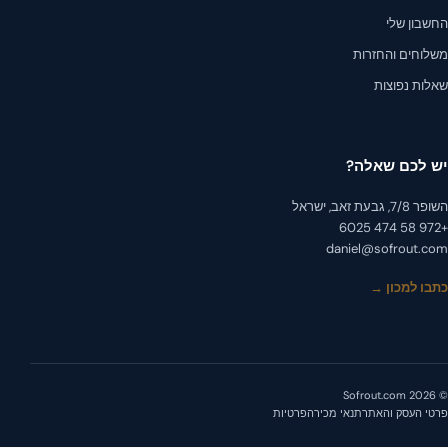
שבון שלי
לוחים והחזרות
לות נפוצות
 לכם שאלה?
, גבעת זאב, ישראל
daniel@sofrout.c
בו למכון →
י העסק והאתר
תנאי מכירה
פרטיות