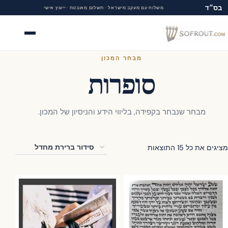
בס״ד
משלוח עם מעקב מישראל · תשלום מאובטח · ייעוץ אישי
תפריט
מבחר המכון
סופרות
מבחר שנבחר בקפידה, בליווי הידע והניסיון של המכון.
ים את כל ⁦15⁩ התוצאות