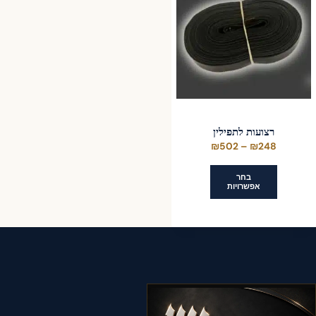
סוגים.
סוגים.
ניתן
ניתן
לבחור
לבחור
את
את
האפשרויות
האפשרויות
בעמוד
בעמוד
המוצר
המוצר
רצועות לתפילין
טווח
₪
502
–
₪
248
מחירים:
בחר
אפשרויות
עד
למוצר
זה
יש
מספר
סוגים.
ניתן