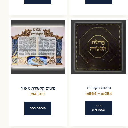
פיטום הקטורת
פיטום הקטורת מאויר
טווח
₪
964
–
₪
284
₪
4,300
מחירים:
בחר
הוספה לסל
אפשרויות
עד
למוצר
זה