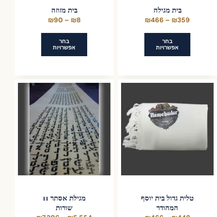
בית מגילה
בית מזוזה
טווח
טווח
₪
90
–
₪
8
₪
466
–
₪
359
מחירים:
מחירים:
בחר
בחר
אפשרויות
אפשרויות
עד
עד
למוצר
למוצר
זה
זה
יש
יש
מספר
מספר
סוגים.
סוגים.
ניתן
ניתן
לבחור
לבחור
את
את
האפשרויות
האפשרויות
בעמוד
בעמוד
המוצר
המוצר
טלית גדול בית יוסף
מגילת אסתר 11
המהודר
שורות