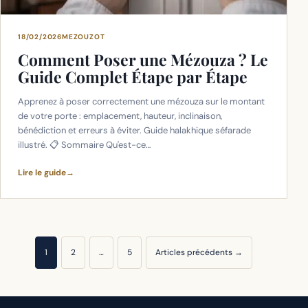
18/02/2026
MEZOUZOT
Comment Poser une Mézouza ? Le
Guide Complet Étape par Étape
Apprenez à poser correctement une mézouza sur le montant
de votre porte : emplacement, hauteur, inclinaison,
bénédiction et erreurs à éviter. Guide halakhique séfarade
illustré. 📋 Sommaire Qu'est-ce…
Lire le guide
→
Pagination
1
2
…
5
Articles précédents →
des
publications